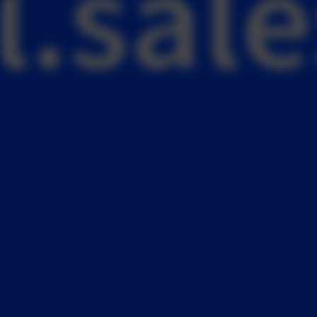
l.
sal