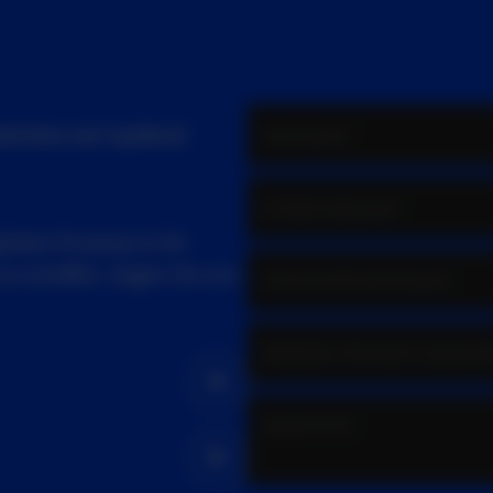
welchen wir laufend
talen Prozesse in Ihr
zu schaffen. Sagen Sie uns