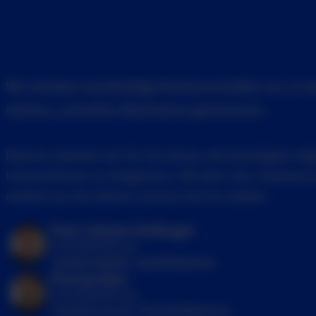
Wir streben nachhaltige Partnerschaften an, in 
starkes, schnelles Wachstum generieren.
Ebenso arbeiten wir für Sie daran, die benötigten digi
Unternehmen zu integrieren. Mit dem Ziel, Substanz 
einfach wo Sie stehen und wo Sie hin wollen.
Paul Johann Dollinger
Geschäftsführung
+43 664 5158266
paul@klixpert.io
Florian Narr
Geschäftsführung
+43 676 97 10 112
florian@klixpert.io