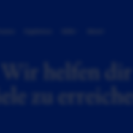
rozess
Ergebnisse
Skills
About
Wir helfen dir
ele zu erreich