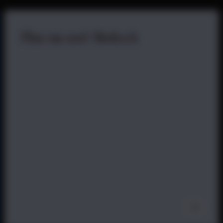
Pharma
und
Medtech