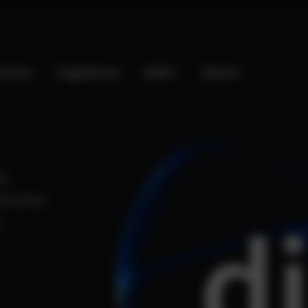
rozess
Ergebnisse
Skills
About
es
it einer
di
r