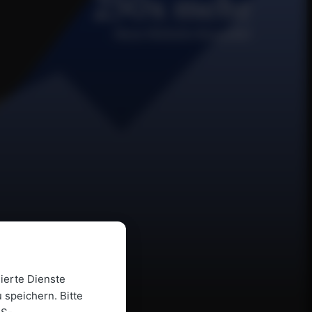
250x mehr
Neue Website Besucher
ierte Dienste
 speichern. Bitte