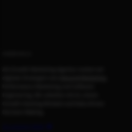
UNSERE SKILLS
Als Growth-Marketing-Agentur nutzen wir
digitale Strategien wie
Inbound Marketing
,
Performance Marketing und Software
Engineering. Wir arbeiten mit AI, einem
Growth-Hacking Mindset und Data-Driven
Decision-Making.
Zu unseren Skills