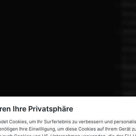
PPC 
Kampa
Creat
Conve
Track
Budge
für m
Retar
Abdec
Conve
Lead
Quali
ren Ihre Privatsphäre
Leads
et Cookies, um Ihr Surferlebnis zu verbessern und personalis
Dein Vorte
enötigen Ihre Einwilligung, um diese Cookies auf Ihrem Gerät zu