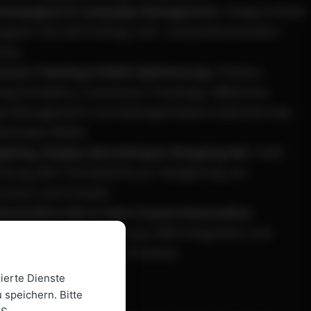
Kampagnen & Campaign Management
: Zielgerichtete
gnen mit A/B-Testing, UGC- und professionellen
ives.
rsion Tracking & ROAS Optimierung
: Präzises
ing (Analytics, Conversion Tracking), effizientes
t-Management und datengetriebene Optimierung
aximalen ROAS.
geting, Display Advertising & Shopping Ads
: Volle
kung aller Touchpoints zur Steigerung von
rsions und Umsatz.
Generation Ads & Sales-Funnel-Automation
:
fizierte Lead-Generierung, CRM-Integration und
coring für skalierbare Prozesse.
ierte Dienste
il bei uns
:
 speichern. Bitte