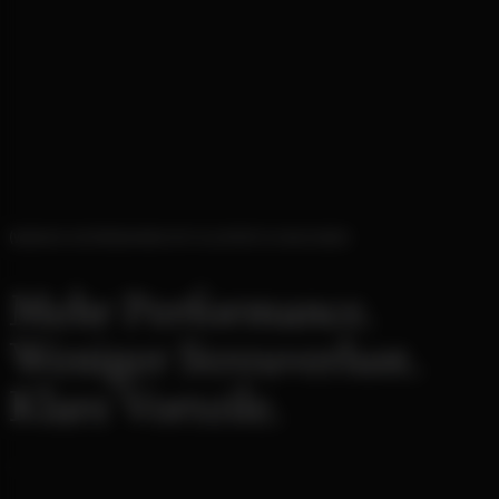
WARUM UNTERNEHMEN MIT KLIXPERT.IO WACHSEN
Mehr Performance.
Weniger Streuverlust.
Klare Vorteile.