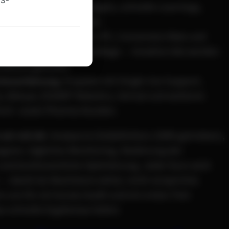
US-
starten
: Kleine Testbudgets, schnelle Learnings,
t skalieren oder stoppen.
driven Creativity
: CTR, CPC, Conversion Rate und
als Entscheidungsgrundlage — kreative Ads werden
matisch getestet.
henerfahrung
: Projekte mit Single Use Support,
ia, Bányai, ESSERT Robotics, Verival und weiteren
ch- sowie Pharma-Kunden.
 wir mit dir
: Analyse & Zieldefinition (OKR‑getrieben),
nen, tägliches Monitoring, Skalierung der
nd kontinuierliche Optimierung. Jeder Euro wird
 damit du Wachstum siehst, nicht versprichst.
e uns für ein kurzes Audit und ein erstes Test-
s schnelle Ergebnisse liefert.