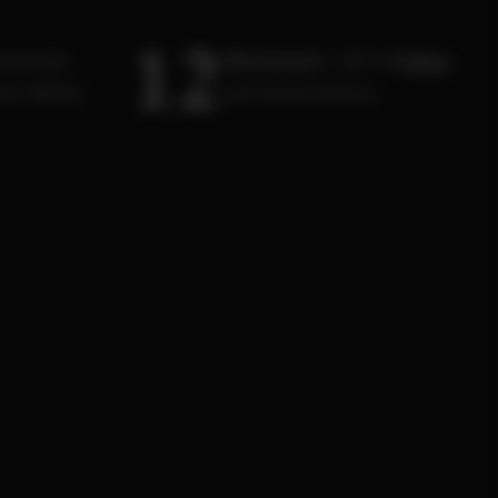
1
2
aximale
Mitarbeiter.
100 %
Fokus
ner Marke.
auf Performance.