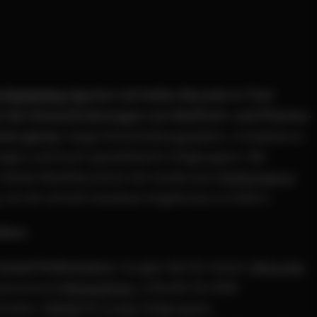
 Marketing
Agentur mit tiefen Wurzeln in Tirol
r die Herausforderungen von MedTech- und Pharma-
men genau
: lange Entscheidungszyklen, Compliance-
gen und hoch spezialisierte Zielgruppen. Wir
 lokale Marktkenntnis mit modernem
Performance
, um dir schnell messbare Ergebnisse zu liefern.
efern
:
Funnel Performance
: Google Ads für Intent,
Meta Ads
wareness &
Retargeting
, LinkedIn für B2B-
heider,
TikTok
für junge Zielgruppen.