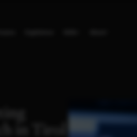
rozess
Ergebnisse
Skills
About
ting
h in Tirol