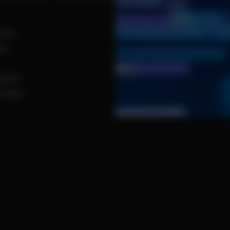
chst
re
Quick
t dein
n