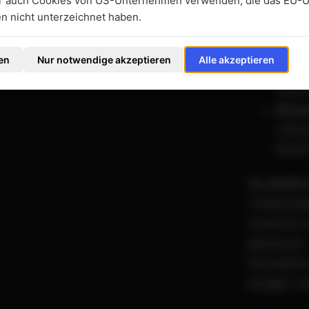
ir auch Cookies von US-Unternehmen verwenden, die das EU-
Lean 
 nicht unterzeichnet haben.
sofor
Data-
en
Nur notwendige akzeptieren
Alle akzeptieren
ROAS 
syste
Branc
evitr
MedTe
So starten
Testkampag
Gewinner u
gemessen —
Kontaktier
Budget, da