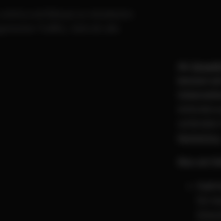
evitria und Bányai zu messbaren
nischer Traffic). Sieh dir alle
Als
Growth
kennen wi
Unterneh
Anforderun
verbinden
Marketing
Was wir li
Full-
für A
Entsc