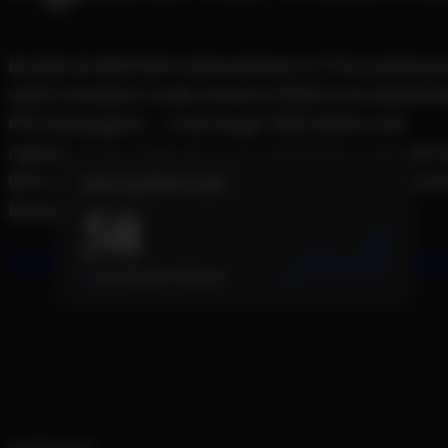
Du bist ein MedTech-Unternehmen in Tirol und brau
sofort messbare Leads, besseren ROAS und skalierba
PPC-Kampagnen — trotz langer B2B-Zyklen und
regulatorischer Anforderungen. Wir liefern schnelle 
Wins und nachhaltige Performance‑Strategien, dami
Sales-Qualified Leads
58
Marketing jeden Euro rechtfertigt.
Strategiegespräch vereinbaren
Ergebnisse entdecke
16x vs last year vs last year