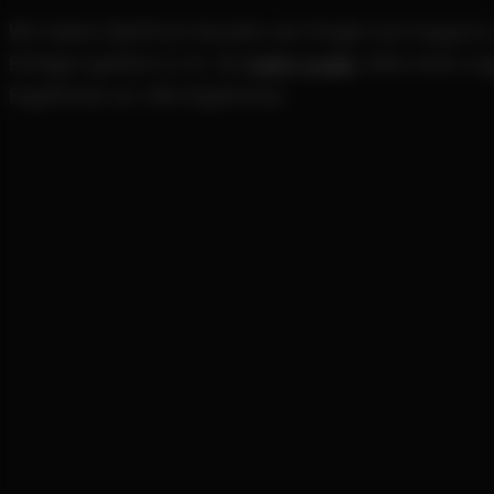
Wir haben MedTech-Kunden wie Single Use Support, 
Erfolgen geführt (z. B. 16x
mehr Leads
, 300x mehr orga
Ergebnisse an: Alle Ergebnisse.