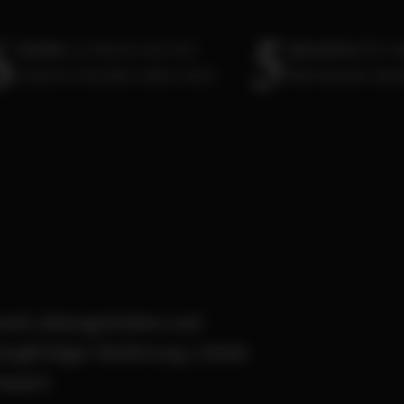
6
5
Länder,
in denen wir mit
Sprachen
für m
unseren Kunden aktiv sind.
Reichweite dei
hnell, datengetrieben und
angfristiger Skalierung. Lokale
Impact.