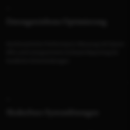
Datengetriebene Optimierung
Kontinuierliche Performance-Messung mit klaren
KPIs und transparentem Echtzeit-Reporting für
fundierte Entscheidungen.
Skalierbare Systemlösungen