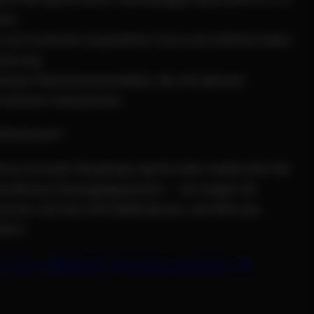
ten
 auf Customer Acquisition Cost und Lifetime Value
mierung
erbare Wachstumsmodelle, die mit deinem
rnehmen mitwachsen
r Wachstum?
eren Growth‑Roadmap‑Sprint oder melde dich für
indliches Strategiegespräch — wir zeigen dir
 kurzer Zeit die 20% Maßnahmen, die 80% des
efern.
Prozess
Digitale Potenziale entdecken