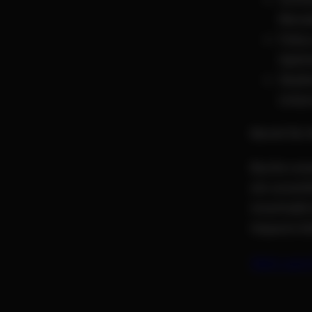
Mona
Fokus
Opti
Skali
Unte
Bereit fü
Buche uns
ein unverb
innerhalb
Impacts li
Mehr zum 