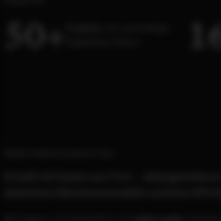
UNSERE KPIS
5
0
1
+
Projekte,
die nachhaltige
Ergebnisse liefern.
GROWTH MARKETING AGENTUR TIROL
Growth mit System aus Tirol — datengetriebene 
skalierbare Wachstumsmodelle und klare KPIs fü
Wir haben z. B. PowerUP zu 17x
mehr Leads
, Verival