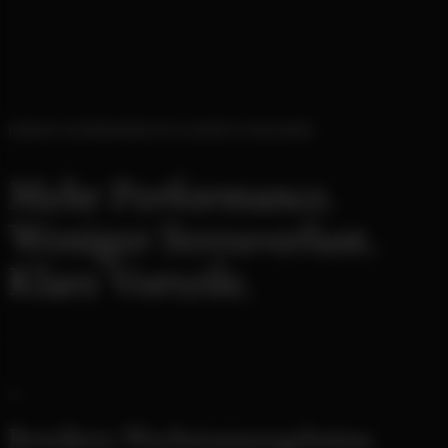
WARUM UNTERNEHMEN MIT KLIXPERT.IO WACHSEN
Mehr Performance.
Weniger Streuverlust.
Klare Vorteile.
Bewährte Wachstumsergebnisse