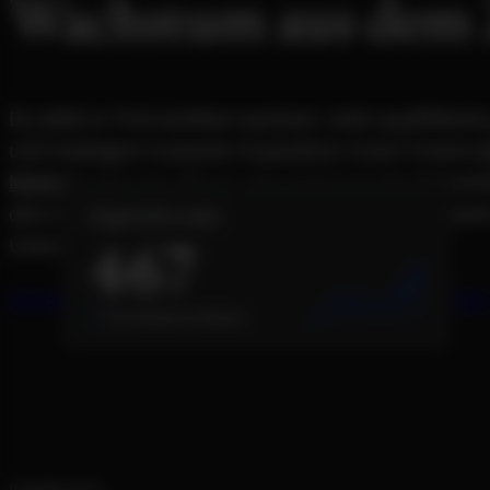
Wachstum aus dem Z
Du willst in Tirol sichtbar wachsen, mehr qualifiziert
und niedrigere Customer Acquisition Costs? Unsere
Marketing
Agentur Tirol verbindet lokale Marktkennt
dem Zillertal mit datengetriebenen Strategien, dami
Organische Leads
467
Unternehmen schnell messbare Erfolge erzielt.
Strategiegespräch vereinbaren
Ergebnisse entdecke
17x vs last year vs last year