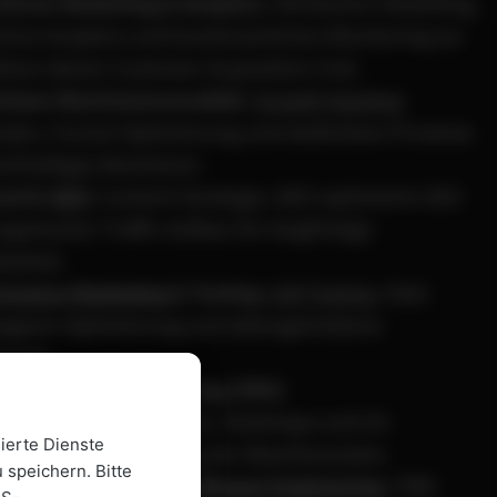
Driven Marketing & Analytics
: Attribution Modelling,
ctive Analytics und kontinuierliches Monitoring zur
tion deiner Customer Acquisition Cost.
erbare Wachstumsmodelle
:
Growth Hacking
den, Funnel-Optimierung und skalierbare Prozesse
achhaltiges Wachstum.
und &
SEO
: Content-Strategie, GEO-optimierte SEO
rganischer Traffic-Aufbau für langfristige
barkeit.
rmance Marketing
& Testing
:
A/B Testing
, Paid-
gnen-Optimierung und datengetriebene
erung.
rsion Rate Optimierung (CRO)
:
hesengetriebene Tests, Heatmaps und UX-
ierte Dienste
ierung zur Steigerung der Abschlussraten.
 speichern. Bitte
ting Automation
&
Software Engineering
: CRM-