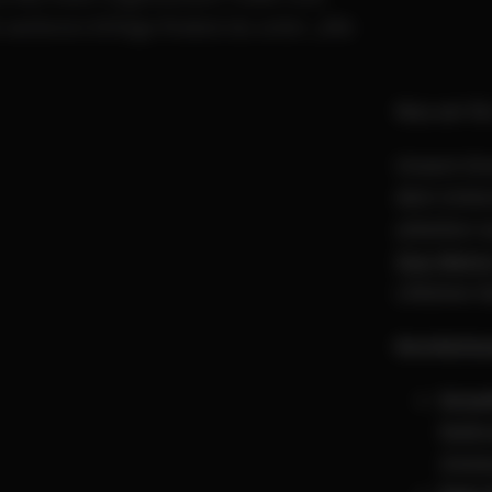
weiteren Erfolge findest du unter „Alle
Was wir fü
Unsere Gro
dein Unter
arbeiten n
Star Metri
Lifetime V
Kernleist
Growt
Maßna
Ziels