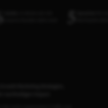
6
5
Länder,
in denen wir mit
Sprachen
für m
unseren Kunden aktiv sind.
Reichweite dei
Growth Marketing Strategien,
r nachhaltigen Impact.
 zu 86x mehr organischem Traffic und