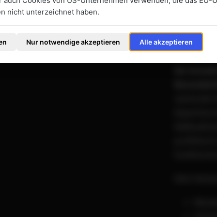
ir auch Cookies von US-Unternehmen verwenden, die das EU-
Integ
 nicht unterzeichnet haben.
Imple
en
Nur notwendige akzeptieren
Alle akzeptieren
Warum reg
Als Growth
Besonderh
saisonale 
Expertise 
Maßnahmen
profitiers
funktionie
Dein Nutze
Messb
Schne