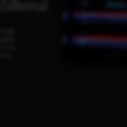
illertal
e
Leads
Growth
nis aus
t dein
n