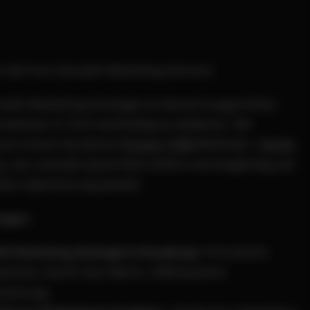
r dich tun (Growth Marketing Service)
wth Marketing Strategie ist darauf ausgerichtet,
nehmen in Tirol nachhaltig zu skalieren. Wir
ach einem iterativen
Prozess
(
OKR
Methode +
North
c
), der schnelle Quick Wins liefert und langfristig auf
alue Optimierung abzielt.
ungen
:
h Marketing Strategie & Roadmap
: Priorisierte
hmen, North Star Metric, OKR-basierte
teuerung.