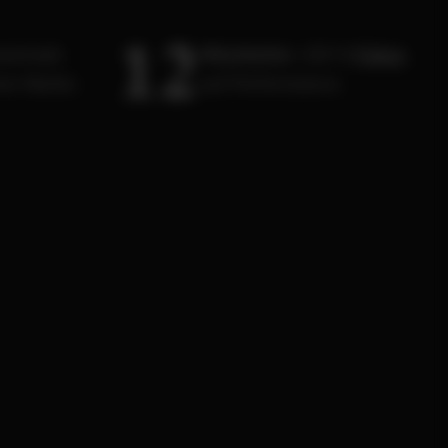
1
2
aximale
Mitarbeiter.
100 %
Fokus
ner Marke.
auf Performance.