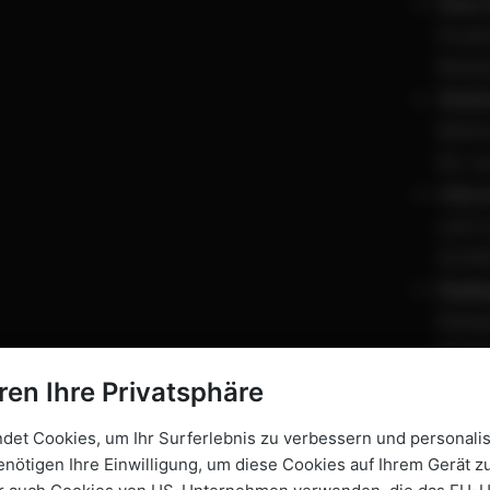
Data-
Predi
Reduk
Skali
Metho
für n
Inbo
und o
Sicht
Perfo
Kampa
Skali
Conve
ren Ihre Privatsphäre
Hypot
et Cookies, um Ihr Surferlebnis zu verbessern und personalis
Optim
enötigen Ihre Einwilligung, um diese Cookies auf Ihrem Gerät zu
Marke