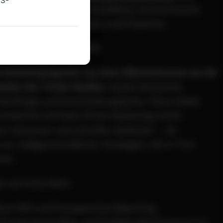
US-
ration, automatisierte Workflows und technische
mentierung für effiziente Lead-Pipelines.
ionales Know‑how zählt
 Marketing Agentur aus dem Zillertal kennen wir die
eiten des Tiroler Marktes
: lokale Netzwerke,
Nachfrage und Entscheidungskultur. Diese lokale
kombiniert mit Data‑Driven Marketing macht
 relevanter und schneller skalierbar — du
t von maßgeschneiderten Strategien, die in Tirol
ren.
n auf einen Blick
are KPIs und transparentes Reporting
ll erste Quick Wins, nachhaltiges Wachstum in 3–6