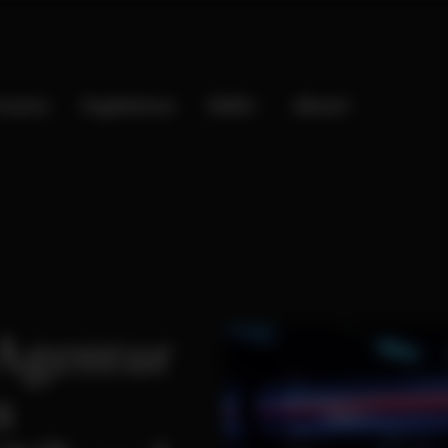
rozess
Ergebnisse
Skills
About
Agentur
s