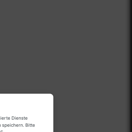
ierte Dienste
 speichern. Bitte