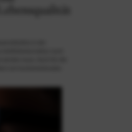
Lebensqualität
ssverständnis in der
 Sehfehlerkorrektur noch
t werden muss. Doch für die
ndern ein hochemotionales