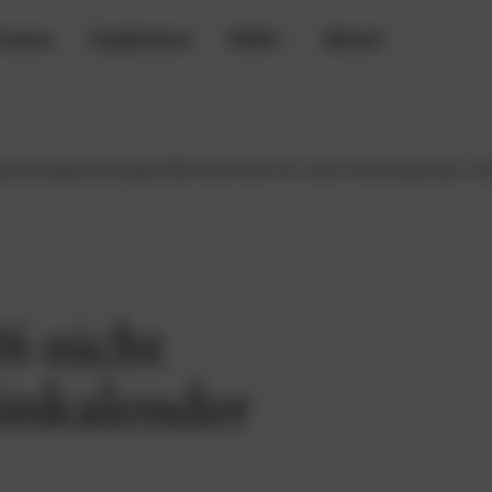
rozess
Ergebnisse
Skills
About
ente Augenchirurgie 2026 nicht mehr für volle Terminkalender rei
6 nicht
inkalender