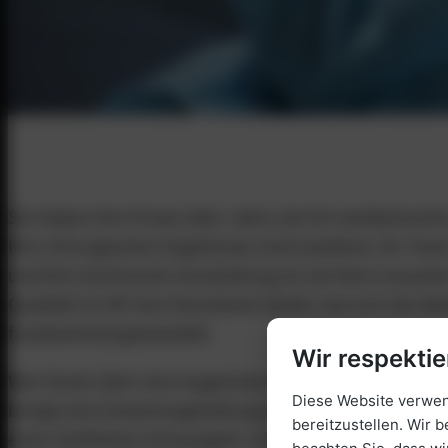
Sie haben Ihre Praxis über Jahre als Ort medizinische
Ihre chirurgischen Ergebnisse sind exzellent, Ihr Tea
und Ihre technische Ausstattung ist auf dem neuest
Qualität im OP eine Konstante bleibt, hat sich die W
fundamental gewandelt.
Wir respektie
Wer heute über eine Augenlaser-Korrektur oder ein
Diese Website verwend
bringt eine Erwartungshaltung mit, die weit über die
bereitzustellen. Wir b
eines Sehfehlers hinausgeht. Im Jahr 2026 ist klinisch