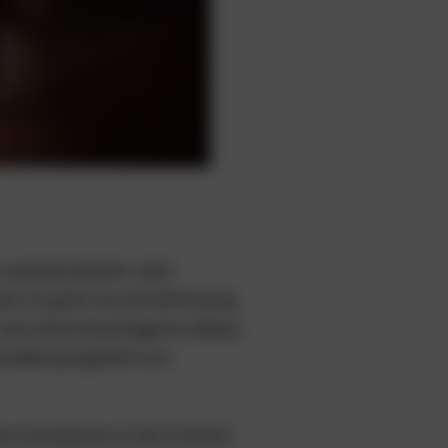
n Laserparameter oder
til. Es geht um die Befreiung
 wie etwa beschlagene Gläser,
remdkörpergefühl von
 investieren in die Freiheit