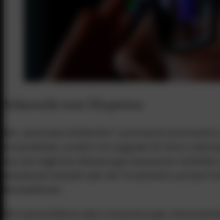
6.4.
6.5.
Sehnsucht statt Dioptrien:
Die „Generation Brillenfrei“ sucht keine technische
Linsendetails, sondern ein Upgrade für ihren Lebenss
von den täglichen Belastungen klassischer Sehhilfen
drückende Gestelle oder die Trockenheit und das F
Kontaktlinsen.
Ob Laserverfahren oder Linsenchirurgie, Interessenten