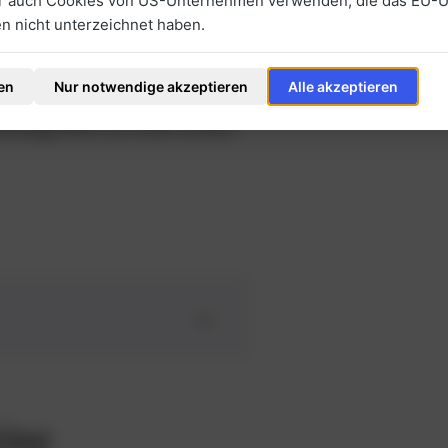
ir auch Cookies von US-Unternehmen verwenden, die das EU-
r entscheidet sich jedoch an
 nicht unterzeichnet haben.
g und persönlichem Vertrauen.
en
Nur notwendige akzeptieren
Alle akzeptieren
zulasten, müssen Sie
ufsargument an Kraft verliert
ine