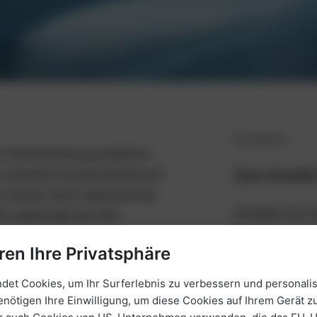
9 MIN READ
r Höchstleistung etabliert.
Zum Growth
m arbeitet hochprofessionell
en Stand. Doch während die
Erhalten Sie 
elt außerhalb des OPs
Beiträgen dire
ren Ihre Privatsphäre
en Linsenaustausch nachdenkt,
et Cookies, um Ihr Surferlebnis zu verbessern und personalis
 rein medizinische „Reparatur“
enötigen Ihre Einwilligung, um diese Cookies auf Ihrem Gerät zu
e Exzellenz lediglich die